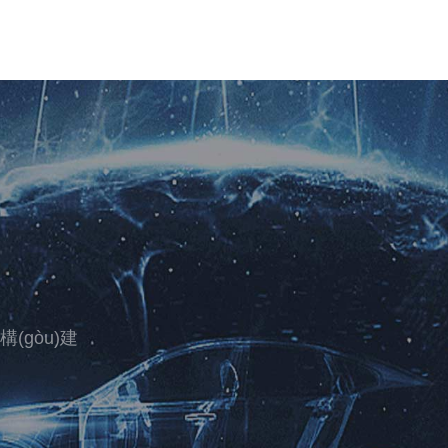
i)構(gòu)建