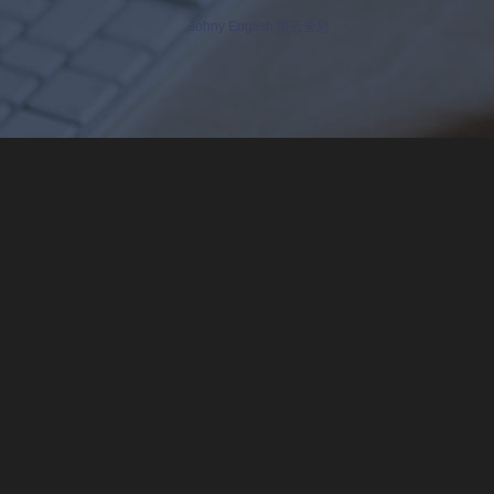
Johny English 盟云全息