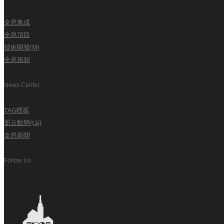
全息集成
全息項目
技術開發(fā)
全息視頻
News Center
TAG標簽
盟云動態(tài)
全息新聞
Follow Us