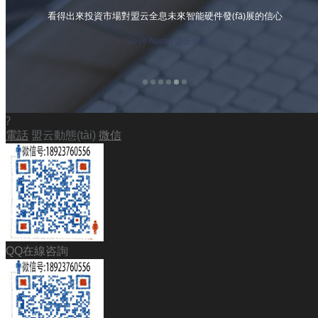
看得出來投資市場對盟云全息未來智能硬件發(fā)展的信心
Steve Austin 盟云全息
?
電話
盟云動態(tài)
微信
QQ在線咨詢