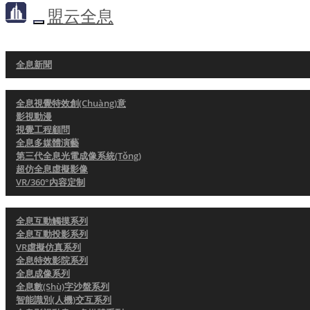
盟云全息
網(WǍNG)站首頁
盟云新聞
全息新聞
虛擬視覺創(CHUÀNG)意
全息視覺特效創(chuàng)意
影視動漫
視覺工程顧問
全息多媒體演藝
第三代全息光電成像系統(tǒng)
超仿全息虛擬影像
VR/360°內容定制
數(SHÙ)字展覽展示
全息互動觸摸系列
全息互動投影系列
VR虛擬仿真系列
全息特效影院系列
全息成像系列
全息數(shù)字沙盤系列
智能識別(人機)交互系列