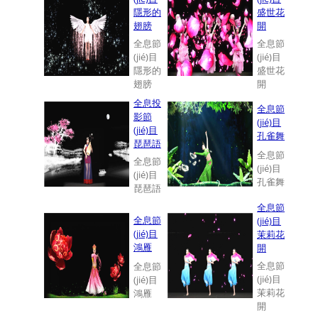
隱形的
盛世花
翅膀
開
全息節
全息節
(jié)目
(jié)目
隱形的
盛世花
翅膀
開
全息投
全息節
影節
(jié)目
(jié)目
孔雀舞
琵琶語
全息節
全息節
(jié)目
(jié)目
孔雀舞
琵琶語
全息節
全息節
(jié)目
(jié)目
茉莉花
鴻雁
開
全息節
全息節
(jié)目
(jié)目
茉莉花
鴻雁
開