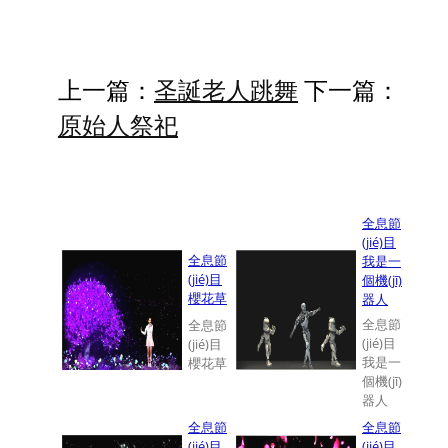
上一篇：
圣誕老人跳舞
下一篇：
原始人祭祀
全息節
(jié)目
全息節
我是一
(jié)目
個機(jī)
櫻花草
器人
全息節
全息節
(jié)目
(jié)目
我是一
櫻花草
個機(jī)
器人
全息節
全息節
(jié)目
(jié)目