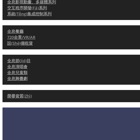
全息影視動畫、多媒體系列
交互程序開發(fā)系列
系統(tǒng)集成控制系列
全息技術(SHÙ)開發(FĀ)
全息餐廳
720全景/VR/AR
設(shè)備租賃
全息節(JIÉ)目視頻
全息節(jié)目
全息演唱會
全息兒童類
全息舞臺劇
關(GUĀN)于盟云
榮譽資質(zhì)
聯(LIÁN)系我們