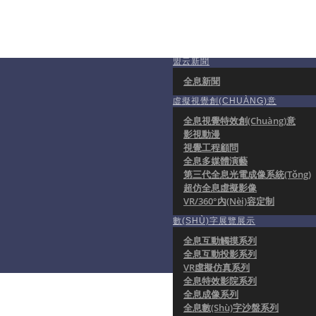
網(WǍNG)站首頁
盟云新聞
全息新聞
虛擬視覺創(CHUÀNG)意
全息視覺特效創(chuàng)意
影視動漫
視覺工程顧問
全息多媒體演藝
第三代全息光電成像系統(tǒng)
超仿全息虛擬影像
VR/360°內(nèi)容定制
數(SHÙ)字展覽展示
全息互動觸摸系列
全息互動投影系列
VR虛擬仿真系列
全息特效影院系列
全息成像系列
全息數(shù)字沙盤系列