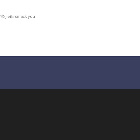
(jié)目smack you