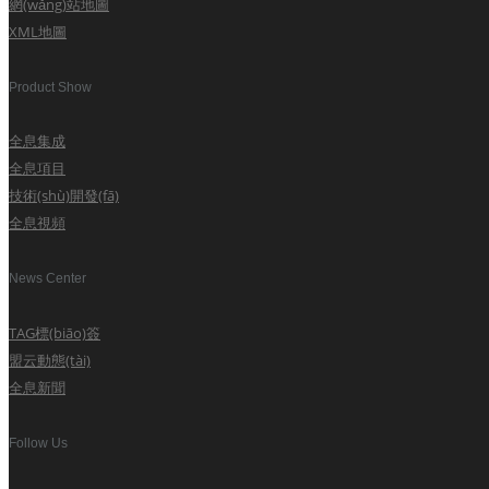
網(wǎng)站地圖
XML地圖
Product Show
全息集成
全息項目
技術(shù)開發(fā)
全息視頻
News Center
TAG標(biāo)簽
盟云動態(tài)
全息新聞
Follow Us