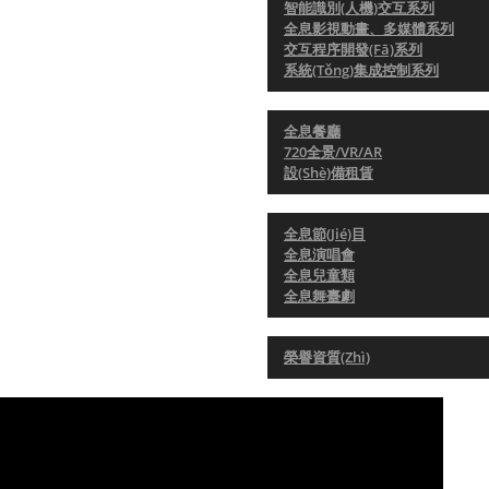
智能識別(人機)交互系列
全息影視動畫、多媒體系列
交互程序開發(fā)系列
系統(tǒng)集成控制系列
全息技術(SHÙ)開發(FĀ)
全息餐廳
720全景/VR/AR
設(shè)備租賃
全息節(JIÉ)目視頻
全息節(jié)目
全息演唱會
全息兒童類
全息舞臺劇
關(GUĀN)于盟云
榮譽資質(zhì)
聯(LIÁN)系我們