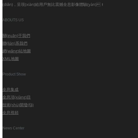
(diǎn)，呈現(xiàn)給用戶無比震撼全息影像體驗(yàn)！
ABOUTS US
關(guān)于我們
聯(lián)系我們
網(wǎng)站地圖
XML地圖
Product Show
全息集成
全息項(xiàng)目
技術(shù)開發(fā)
全息視頻
News Center